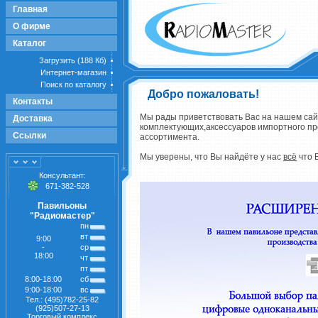
Главная
О фирме
Каталог
Загрузить (188 Кб)
Интернет-магазин
Поиск по каталогу
Добро пожаловать!
Контакты
Мы рады приветствовать Вас на нашем са
Доставка
комплектующих,аксессуаров импортного п
Ссылки
ассортимента.
Мы уверены, что Вы найдёте у нас
всё
что 
Консультант:
671-382-528
Павильоны
"Радиомастер"
пн
вт
9:00
-
ср
18:00
чт
пт
8:00-18:00
сб
9:00-18:00
вс
Тел.: (495)782-25-82
(925)507-27-13
Торговый комплекс