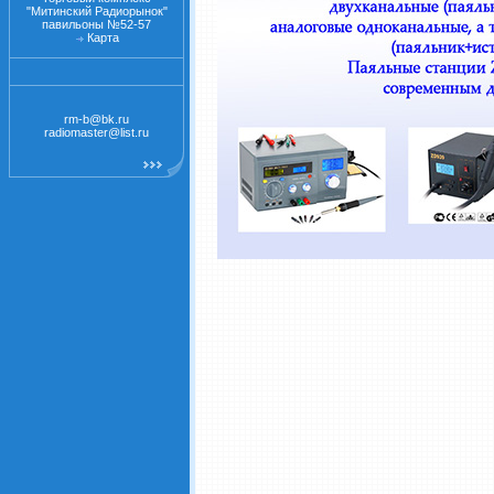
"Митинский Радиорынок"
павильоны №52-57
Карта
rm-b@bk.ru
radiomaster@list.ru