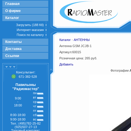
Главная
О фирме
Каталог
Загрузить (188 Кб)
Интернет-магазин
Поиск по каталогу
Каталог
-
АНТЕННЫ
Контакты
Антенна GSM JCJB-1
Доставка
Артикул:60015
Ссылки
Розничная цена: 265 руб.
Добавить
Фотографии
Консультант:
671-382-528
Павильоны
"Радиомастер"
пн
вт
9:00
-
ср
18:00
чт
пт
8:00-18:00
сб
9:00-18:00
вс
Тел.: (495)782-25-82
(925)507-27-13
Торговый комплекс