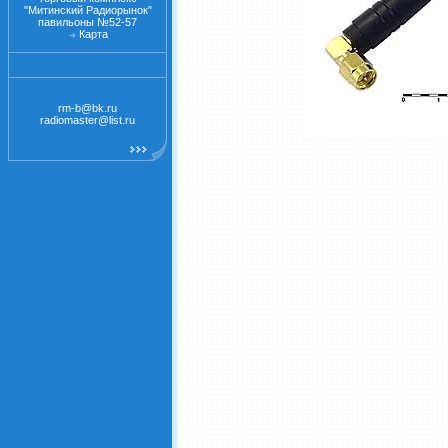
"Митинский Радиорынок"
павильоны №52-57
Карта
rm-b@bk.ru
radiomaster@list.ru